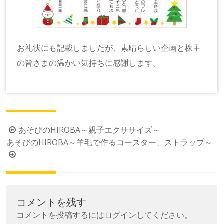
お礼状にも記載しましたが、素晴らしい企画と株主
の皆さまの温かい気持ちに感謝します。
投
あそびのHIROBA～親子エクササイズ～
あそびのHIROBA～羊毛で作るコースター、ストラップ～
稿
ナ
ビ
ゲ
ー
コメントを残す
シ
コメントを投稿するには
ログイン
してください。