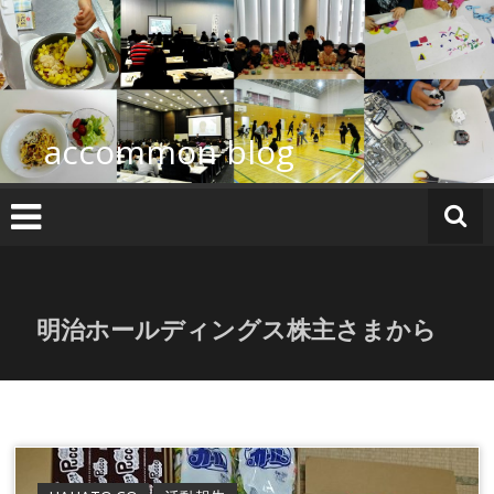
コ
ン
テ
ン
ツ
へ
accommon blog
ス
キ
ッ
プ
明治ホールディングス株主さまから