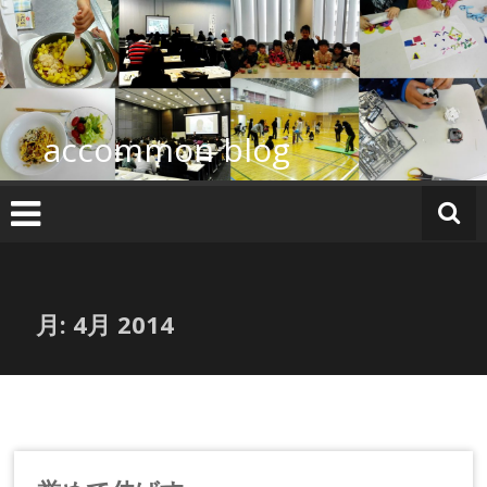
コ
ン
テ
ン
ツ
へ
accommon blog
ス
キ
ッ
プ
月:
4月 2014