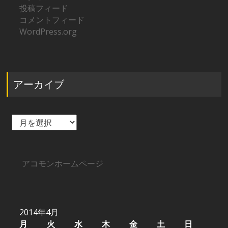
投稿フィード
コメントフィード
WordPress.org
アーカイブ
ア
ー
カ
イ
ブ
アコモンホームページ
2014年4月
月
火
水
木
金
土
日