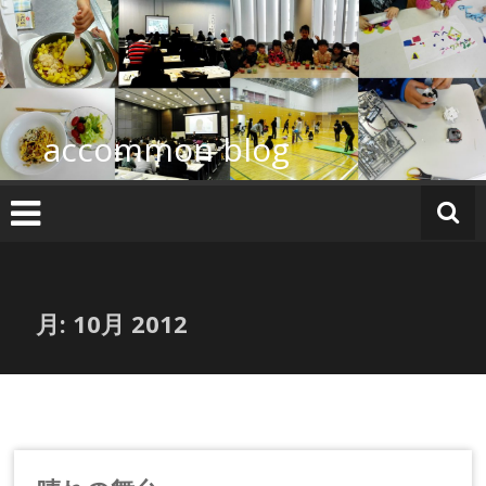
コ
ン
テ
ン
ツ
へ
accommon blog
ス
キ
ッ
プ
月:
10月 2012