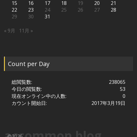
15
16
17
18
19
20
21
22
23
24
25
26
27
28
29
30
31
« 9月
11月 »
Count per Day
総閲覧数:
238065
今日の閲覧数:
53
現在オンライン中の人数:
0
カウント開始日:
2017年3月19日
accommon blog
©2026