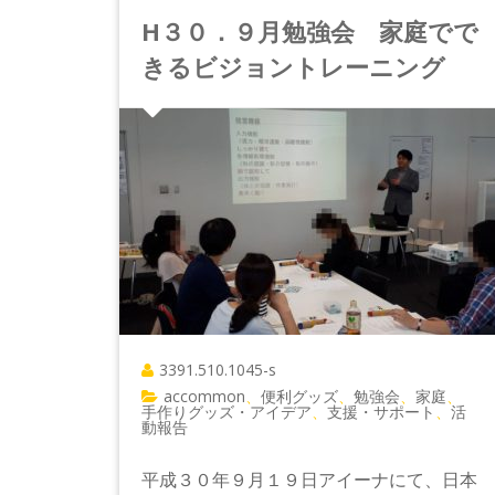
H３０．９月勉強会 家庭でで
きるビジョントレーニング
3391.510.1045-s
accommon
便利グッズ
勉強会
家庭
、
、
、
、
手作りグッズ・アイデア
支援・サポート
活
、
、
動報告
平成３０年９月１９日アイーナにて、日本