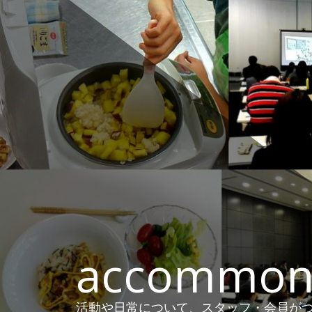
コ
ン
テ
ン
ツ
へ
ス
キ
ッ
プ
accommon
活動や日常について、スタッフ・会員がつ