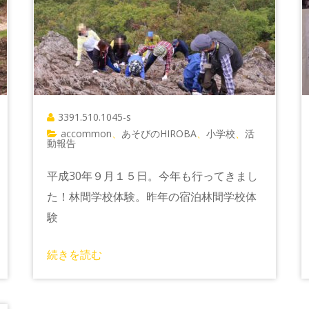
3391.510.1045-s
accommon
あそびのHIROBA
小学校
活
、
、
、
動報告
平成30年９月１５日。今年も行ってきまし
た！林間学校体験。昨年の宿泊林間学校体
験
続きを読む