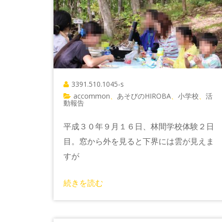
3391.510.1045-s
accommon
あそびのHIROBA
小学校
活
、
、
、
動報告
平成３０年９月１６日、林間学校体験２日
目。窓から外を見ると下界には雲が見えま
すが
続きを読む