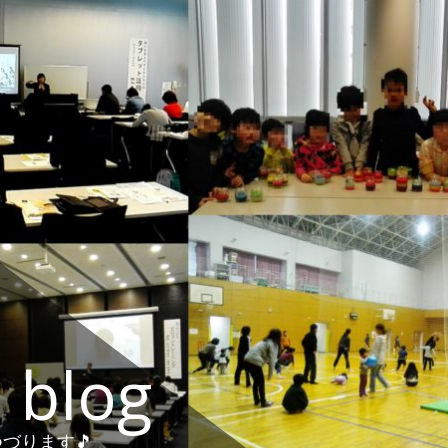
 blog
づります🎵