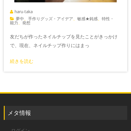
haru-taka
夢中
手作りグッズ・アイデア
敏感★鈍感
特性・
、
、
、
能力
発想
、
友だちが作ったネイルチップを見たことがきっかけ
で、現在、ネイルチップ作りにはまっ
続きを読む
メタ情報
ログイン