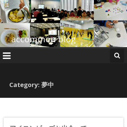
コ
ン
テ
ン
ツ
へ
accommon blog
ス
キ
ッ
プ
Category: 夢中