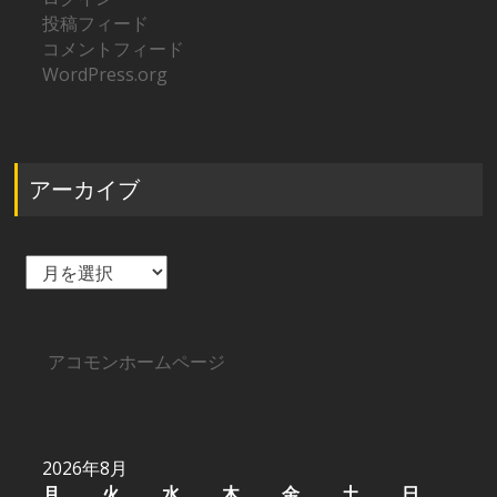
投稿フィード
コメントフィード
WordPress.org
アーカイブ
ア
ー
カ
イ
ブ
アコモンホームページ
2026年8月
月
火
水
木
金
土
日