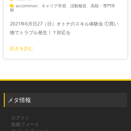
accommon
キャリア学習
活動報告
高校・専門学
、
、
、
校
2021年6月日27（日）オトナのスキル体験会 ①買い
物でトラブル発生！？対応を
続きを読む
メタ情報
ログイン
投稿フィード