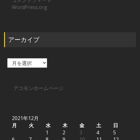
コメントフィード
WordPress.org
アーカイブ
ア
ー
カ
イ
ブ
アコモンホームページ
2021年12月
月
火
水
木
金
土
日
1
2
3
4
5
6
7
8
9
10
11
12