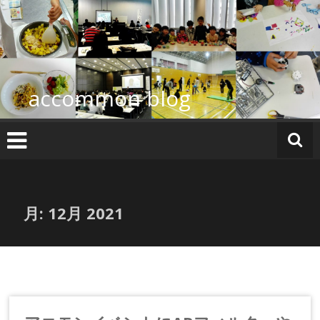
コ
ン
テ
ン
ツ
へ
accommon blog
ス
キ
ッ
プ
月:
12月 2021