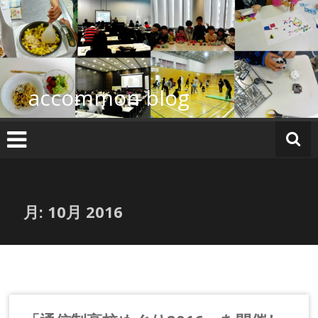
コ
ン
テ
ン
ツ
へ
accommon blog
ス
キ
ッ
プ
月:
10月 2016