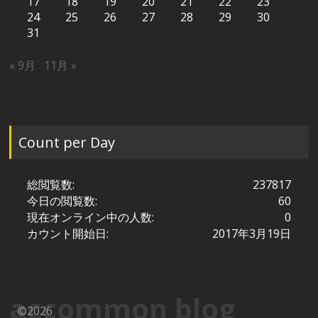
17
18
19
20
21
22
23
24
25
26
27
28
29
30
31
« 9月
11月 »
Count per Day
総閲覧数:
237817
今日の閲覧数:
60
現在オンライン中の人数:
0
カウント開始日:
2017年3月19日
accommon blog
©2026