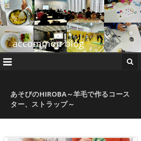
コ
ン
テ
ン
ツ
へ
accommon blog
ス
キ
ッ
プ
あそびのHIROBA～羊毛で作るコース
ター、ストラップ～