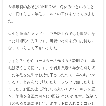
今年最初のあそびのHIROBA、冬休み中ということ
で、真冬らしく羊毛フエルトの工作をやってみまし
た。
先生は廃油キャンドル、プラ版工作でもお世話にな
った川辺弥生先生です。可愛い材料を沢山お持ちに
なっていらして下さいました。
まずは先生からコースターの作り方の説明です。羊
毛はほぐして使います。小岩井農場の羊から刈り取
った羊毛を先生がお持ち下さったので「羊の匂いが
する！」とみんなで嗅いだり、フワフワ触ったりし
ました。お皿の上に型になる丸いエアパッキンを置
き、羊毛を交互の向きに4回並べていきます。洗剤入
りのぬるま湯に浸して、網ネットに入れゴシゴシし