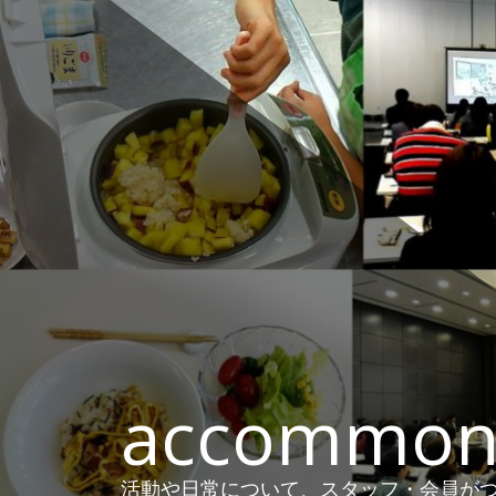
コ
ン
テ
ン
ツ
へ
ス
キ
ッ
プ
accommon
活動や日常について、スタッフ・会員がつ