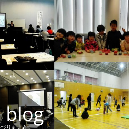
 blog
づります🎵