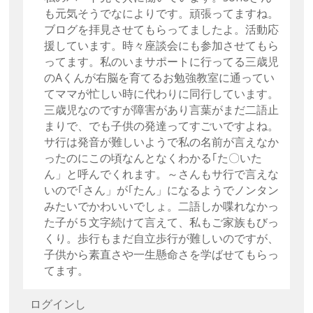
も元気そうでなによりです。頑張ってますね。
ブログを拝見させてもらってましたよ。活動応
援しています。時々座談会にも参加させてもら
ってます。私のいまサポートに行ってる三歳児
のAくんが右脳を育てるお勉強教室に通ってい
てママが忙しい時に代わりに同行しています。
三歳児なのですが障害があり言葉がまだ二語止
まりで、でも子供の発達ってすごいですよね。
サ行は発音が難しいようで私の名前が言えなか
ったのにこの頃なんとなくわかる｢た〇いた
ん」と呼んでくれます。～さんもサ行で言えな
いので｢さん」が｢たん」になるようでノンタン
みたいでかわいいでしょ。二語しか喋れなかっ
た子が５文字続けて言えて、私もご家族もびっ
くり。歩行もまだ自立歩行が難しいのですが、
子供から素直さや一生懸命さを学ばせてもらっ
てます。
ログインし