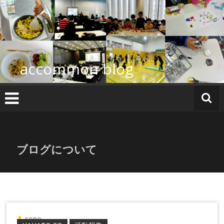
コ
ン
テ
ン
ツ
へ
accommon blog
ス
キ
ッ
プ
ブログについて
sono