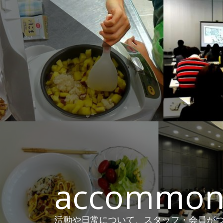
コ
ン
テ
ン
ツ
へ
ス
キ
ッ
プ
accommon
活動や日常について、スタッフ・会員がつ