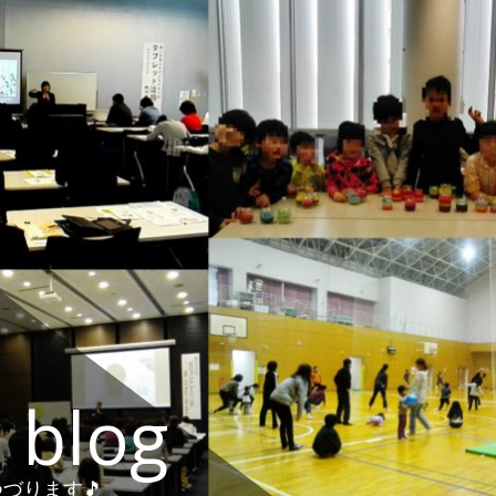
 blog
づります🎵