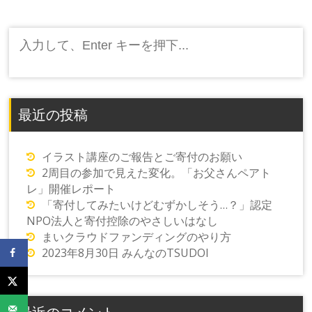
ナ
ビ
検
ゲ
索:
ー
シ
ョ
最近の投稿
ン
イラスト講座のご報告とご寄付のお願い
2周目の参加で見えた変化。「お父さんペアト
レ」開催レポート
「寄付してみたいけどむずかしそう…？」認定
NPO法人と寄付控除のやさしいはなし
まいクラウドファンディングのやり方
2023年8月30日 みんなのTSUDOI