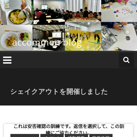
コ
ン
テ
ン
ツ
へ
accommon blog
ス
キ
ッ
プ
シェイクアウトを開催しました