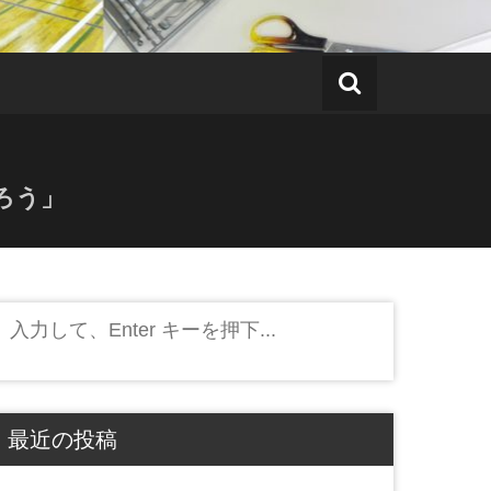
ろう」
検
索:
最近の投稿