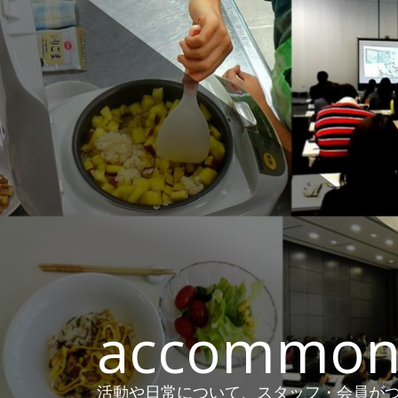
コ
ン
テ
ン
ツ
へ
ス
キ
ッ
プ
accommon
活動や日常について、スタッフ・会員がつ