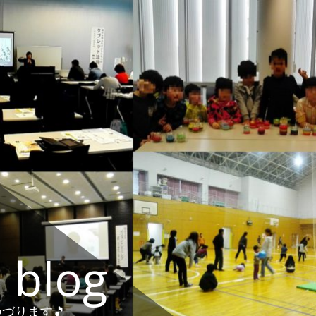
 blog
づります🎵