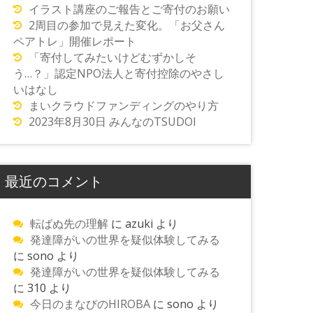
イラスト講座のご報告とご寄付のお願い
2周目の参加で見えた変化。「お父さん
ペアトレ」開催レポート
「寄付してみたいけどむずかしそ
う…？」認定NPO法人と寄付控除のやさし
いはなし
まいクラウドファンディングのやり方
2023年8月30日 みんなのTSUDOI
最近のコメント
転ばぬ先の理解
に
azuki
より
発達障がいの世界を疑似体験してみる
に
sono
より
発達障がいの世界を疑似体験してみる
に
310
より
今日のまなびのHIROBA
に
sono
より