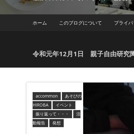
ホーム
このブログについて
プライバ
令和元年12月1日 親子自由研
accommon
あそびの
HIROBA
イベント
振り返って・・・
活
動報告
発想