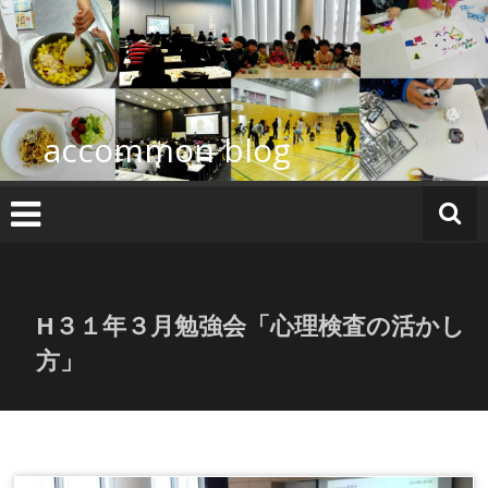
コ
ン
テ
ン
ツ
へ
accommon blog
ス
キ
ッ
プ
H３１年３月勉強会「心理検査の活かし
方」