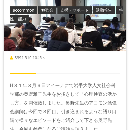
accommon
勉強会
支援・サポート
活動報告
特
性・能力
3391.510.1045-s
H３１年３月６日アイーナにて岩手大学人文社会科
学部の奥野雅子先生をお招きして「心理検査の活か
し方」を開催致しました。奥野先生のアコモン勉強
会講師は今回で３回目。引き込まれるような語り口
調で様々なエピソードをご紹介して下さる奥野先
生。今回も参考になるご講話を頂きました。