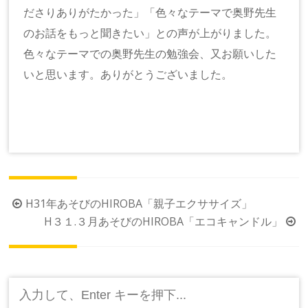
ださりありがたかった」「色々なテーマで奥野先生
のお話をもっと聞きたい」との声が上がりました。
色々なテーマでの奥野先生の勉強会、又お願いした
いと思います。ありがとうございました。
投
H31年あそびのHIROBA「親子エクササイズ」
稿
H３１.３月あそびのHIROBA「エコキャンドル」
ナ
ビ
ゲ
検
ー
索: