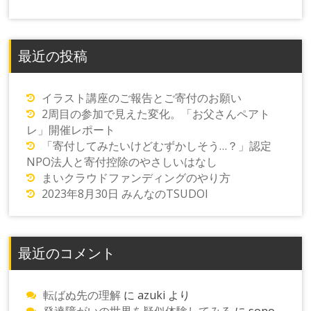
シ
ョ
ン
最近の投稿
イラスト講座のご報告とご寄付のお願い
2周目の参加で見えた変化。「お父さんペアト
レ」開催レポート
「寄付してみたいけどむずかしそう…？」認定
NPO法人と寄付控除のやさしいはなし
まいクラウドファンディングのやり方
2023年8月30日 みんなのTSUDOI
最近のコメント
転ばぬ先の理解
に
azuki
より
発達障がいの世界を疑似体験してみる
に
sono