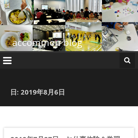
コ
ン
テ
ン
ツ
へ
accommon blog
ス
キ
ッ
プ
日:
2019年8月6日