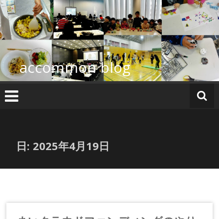
コ
ン
テ
ン
ツ
へ
accommon blog
ス
キ
ッ
プ
日:
2025年4月19日