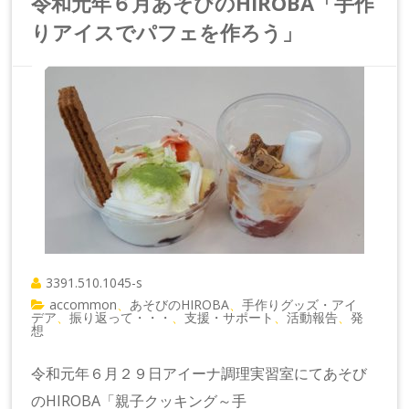
令和元年６月あそびのHIROBA「手作
りアイスでパフェを作ろう」
3391.510.1045-s
accommon
あそびのHIROBA
手作りグッズ・アイ
、
、
デア
振り返って・・・
支援・サポート
活動報告
発
、
、
、
、
想
令和元年６月２９日アイーナ調理実習室にてあそび
のHIROBA「親子クッキング～手