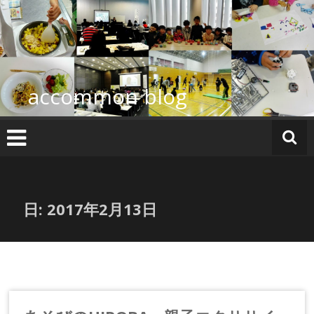
コ
ン
テ
ン
ツ
へ
accommon blog
ス
キ
ッ
プ
日:
2017年2月13日